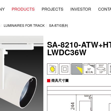
NY
PRODUCTS
PROJECTS
INVESTOR
CONT
LUMINAIRES FOR TRACK
SA-8710系列
SA-8210-ATW+H
LWDC36W
燈具尺寸圖