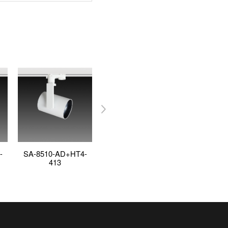
-
SA-8510-AD+HT4-
SA-8210-AD+HT4-
SA-8710-
413
413
LWDC