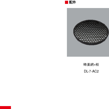
配件
蜂巢網+框
DL-7-AC2