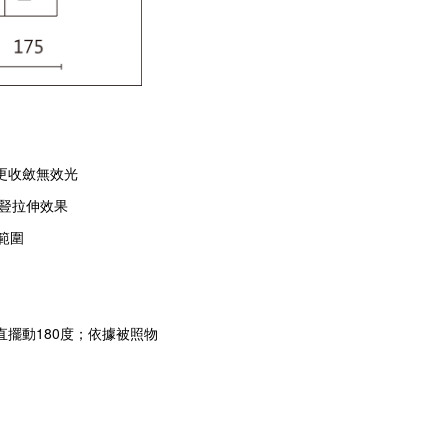
、更收斂無效光
豎拉伸效果
範圍
垂直擺動180度；依據被照物