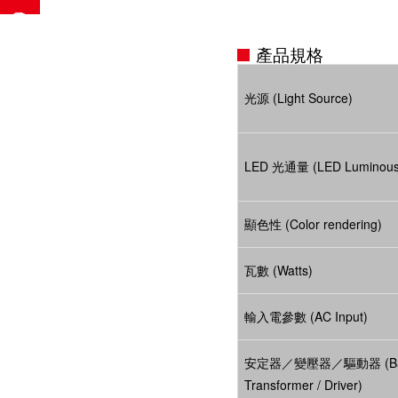
產品規格
光源 (Light Source)
LED 光通量 (LED Luminous 
顯色性 (Color rendering)
瓦數 (Watts)
輸入電參數 (AC Input)
安定器／變壓器／驅動器 (Ball
Transformer / Driver)