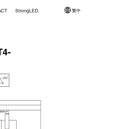
ACT
StrongLED
繁中
T4-