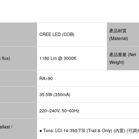
產品材質
CREE LED (COB)
(Material)
產品重量 (Net
flux)
1180 Lm @ 3000K
Weight)
RA>90
35.5W (350mA)
220~240V, 50~60Hz
ast /
● Tons: LCI-14-350-TSI (Trail & Only) (內置) (可調