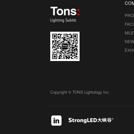
CO
PRO
FACI
MIL
NEW
EXHI
Copyright © TONS Lightology Inc.