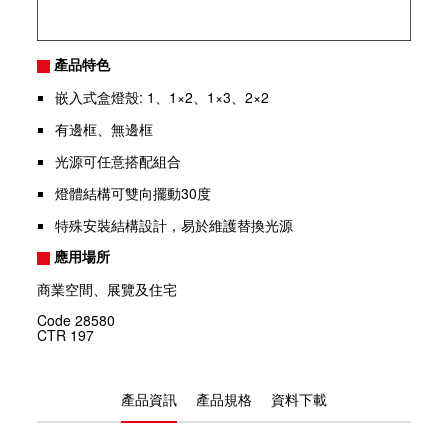
產品特色
嵌入式盒燈殼: 1、1×2、1×3、2×2
有邊框、無邊框
光源可任意搭配組合
燈體結構可雙向擺動30度
特殊安裝結構設計，易於維護替換光源
應用場所
商業空間、展覽及住宅
Code
28580
CTR
197
產品資訊
產品規格
資料下載