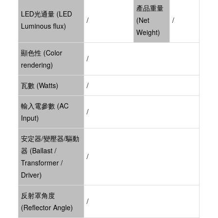
產品重量
LED光通量 (LED
/
(Net
/
Luminous flux)
Weight)
顯色性 (Color
/
rendering)
瓦數 (Watts)
/
輸入電參數 (AC
/
Input)
安定器/變壓器/驅動
器 (Ballast /
/
Transformer /
Driver)
反射罩角度
/
(Reflector Angle)